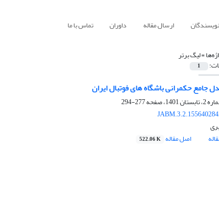
نویسندگان
ارسال مقاله
داوران
تماس با ما
ژه‌ها =
لیگ برتر
ات:
1
ل جامع حکمرانی باشگاه های فوتبال ایران
277-294
JABM.3.2.155640284
یری
اله
اصل مقاله
522.06 K