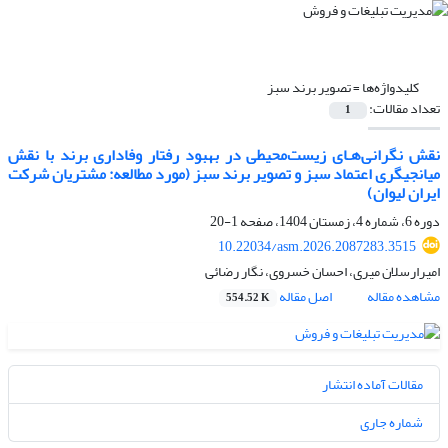
کلیدواژه‌ها =
تصویر برند سبز
تعداد مقالات:
1
نقش نگرانی‌‌هـای زیست‌محیطی‌ در بهبود رفتار وفاداری برند با نقش
میانجیگری اعتماد سبز و تصویر برند سبز (مورد مطالعه: مشتریان شرکت
ایران لیوان)
دوره 6، شماره 4، زمستان 1404، صفحه
1-20
10.22034/asm.2026.2087283.3515
امیرارسلان میری، احسان خسروی، نگار رضائی
مشاهده مقاله
اصل مقاله
554.52 K
مقالات آماده انتشار
شماره جاری