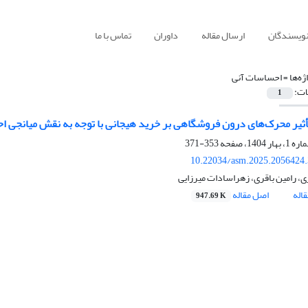
نویسندگان
ارسال مقاله
داوران
تماس با ما
ژه‌ها =
احساسات آنی
ات:
1
ثیر محرک‌های درون فروشگاهی بر خرید هیجانی با توجه به نقش میانجی اح
353-371
10.22034/asm.2025.2056424
ی، رامین باقری، زهراسادات میرزایی
اله
اصل مقاله
947.69 K