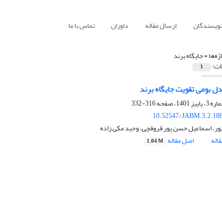
نویسندگان
ارسال مقاله
داوران
تماس با ما
ژه‌ها =
جایگاه برند
ات:
1
ل بومی تقویت جایگاه برند
316-332
10.52547/JABM.3.2.18
پور، اسماعیل حسن پور قروقچی، وحید مکی زاده
اله
اصل مقاله
1.04 M