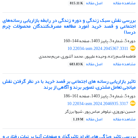
مشاهده مقاله
اصل مقاله
815.11 K
بررسی نقش سبک زندگی و دوره زندگی در رابطه بازاریابی رسانه‌های
اجتماعی و قصد خرید (مورد مطالعه مصرف‌کنندگان محصولات چرم
درسا)
دوره 5، شماره 3، پاییز 1403، صفحه
144-160
10.22034/asm.2024.2045367.3311
فاطمه قاسم زاده، وحیده علیپور، محمد آشوری، مریم محمدی
مشاهده مقاله
اصل مقاله
683.83 K
تاثیر بازاریابی رسانه های اجتماعی بر قصد خرید با در نظر گرفتن نقش
میانجی تعامل مشتری، تصویر برند و آگاهی از برند
دوره 5، شماره 3، پاییز 1403، صفحه
161-186
10.22034/asm.2024.2046935.3317
حسین نوروزی، نیلوفر عباس پور، شیوا برزگر
مشاهده مقاله
اصل مقاله
1.19 M
بررسی تاثیر ویژگی‏ های افراد تاثیرگذار و صفحات آنها بر نیات رفتاری و