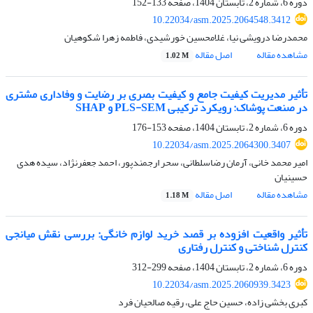
دوره 6، شماره 2، تابستان 1404، صفحه
133-152
10.22034/asm.2025.2064548.3412
محمدرضا درویشی نیا، غلامحسین خورشیدی، فاطمه زهرا شکوهیان
مشاهده مقاله
اصل مقاله
1.02 M
تأثیر مدیریت کیفیت جامع و کیفیت بصری بر رضایت و وفاداری مشتری
در صنعت پوشاک: رویکرد ترکیبی PLS-SEM و SHAP
دوره 6، شماره 2، تابستان 1404، صفحه
153-176
10.22034/asm.2025.2064300.3407
امیر محمد خانی، آرمان رضاسلطانی، سحر ارجمندپور، احمد جعفرنژاد، سیده هدی
حسینیان
مشاهده مقاله
اصل مقاله
1.18 M
تأثیر واقعیت افزوده بر قصد خرید لوازم خانگی: بررسی نقش میانجی
کنترل شناختی و کنترل رفتاری
دوره 6، شماره 2، تابستان 1404، صفحه
299-312
10.22034/asm.2025.2060939.3423
کبری بخشی زاده، حسین حاج علی، رقیه صالحیان فرد