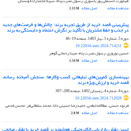
طهمورث حسنقلی پور یاسوری، رسول نصرت‌پناه، سهیلا محمدزاده ونستان
مشاهده مقاله
اصل مقاله
1.15 M
پیش‌بینی قصد خرید از طریق تجربه برند: چالش‌ها و فرصت‌های جدید
در جذب و حفظ مشتریان با تأکید بر نگرش، اعتماد و دلبستگی به برند
دوره 5، شماره 1، بهار 1403، صفحه
19-46
10.22034/asm.2024.714211
حسین نوروزی، رسول نصرت‌ پناه، مبینا رحمانی گوهر
مشاهده مقاله
اصل مقاله
1.34 M
بهینه‌سازی کمپین‌های تبلیغاتی کسب‌ وکارها: سنجش آمیخته رسانه،
قصد خرید و ارزش ویژه برند
دوره 4، شماره 4، زمستان 1402، صفحه
288-307
10.22034/asm.2024.712028
فرنود حسنی، عطاالله ابطحی، حمیدرضا حسینی دانا، محمد سلطانی‌فر، محسن قدمی
مشاهده مقاله
اصل مقاله
2.8 M
تبیین نقش بازاریابی الکترونیکی هوشمند بر قصد خرید با نقش میانجی