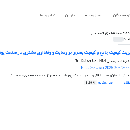
نویسندگان
ارسال مقاله
داوران
تماس با ما
ده =
سیده هدی حسینیان
ات:
1
ریت کیفیت جامع و کیفیت بصری بر رضایت و وفاداری مشتری در صنعت پوشاک: رویکرد 
153-176
10.22034/asm.2025.2064300
 خانی، آرمان رضاسلطانی، سحر ارجمندپور، احمد جعفرنژاد، سیده هدی حسینیان
اله
اصل مقاله
1.18 M