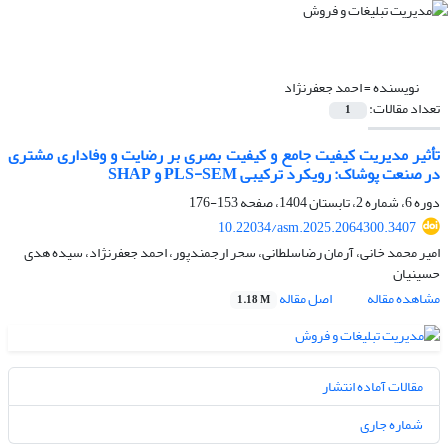
نویسنده =
احمد جعفرنژاد
تعداد مقالات:
1
تأثیر مدیریت کیفیت جامع و کیفیت بصری بر رضایت و وفاداری مشتری
در صنعت پوشاک: رویکرد ترکیبی PLS-SEM و SHAP
دوره 6، شماره 2، تابستان 1404، صفحه
153-176
10.22034/asm.2025.2064300.3407
امیر محمد خانی، آرمان رضاسلطانی، سحر ارجمندپور، احمد جعفرنژاد، سیده هدی
حسینیان
مشاهده مقاله
اصل مقاله
1.18 M
مقالات آماده انتشار
شماره جاری