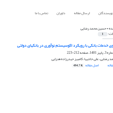
نویسندگان
ارسال مقاله
داوران
تماس با ما
ده =
حسین محمد رضایی
ات:
1
گوی خدمات بانکی با رویکرد اکوسیستم نوآوری در بانکهای دولتی
212-223
 رضایی، علی حاجیها، کامبیز حیدرزاده هنزایی
اله
اصل مقاله
494.7 K