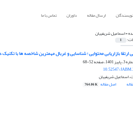
نویسندگان
ارسال مقاله
داوران
تماس با ما
ده =
اسماعیل شریفییان
ات:
1
 ارتقا بازاریابی محتوایی ؛ شناسایی و غربال مهمترین شاخصه ها با تکنیک د
52-68
10.52547/JABM.
، اسماعیل شریفییان
اله
اصل مقاله
764.06 K